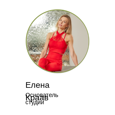
Елена
Основатель
Краав
студии